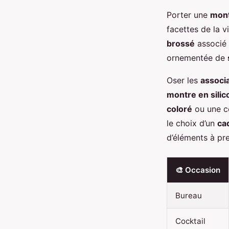
Porter une
mon
facettes de la 
brossé
associé 
ornementée de
Oser les
associ
montre en silic
coloré
ou une co
le choix d’un
cad
d’éléments à pr
🎨 Occasion
Bureau
Cocktail