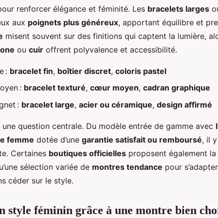
pour renforcer élégance et féminité. Les
bracelets larges
ou
eux aux
poignets plus généreux
, apportant équilibre et pr
e
misent souvent sur des finitions qui captent la lumière, al
cone
ou
cuir
offrent polyvalence et accessibilité.
le :
bracelet fin
,
boîtier discret
,
coloris pastel
oyen :
bracelet texturé
,
cœur moyen
,
cadran graphique
gnet :
bracelet large
,
acier ou céramique
,
design affirmé
 une question centrale. Du modèle entrée de gamme avec
re femme
dotée d’une
garantie satisfait ou remboursé
, il
te. Certaines
boutiques officielles
proposent également l
qu’une sélection variée de
montres tendance
pour s’adapter
ns céder sur le style.
n style féminin grâce à une montre bien cho