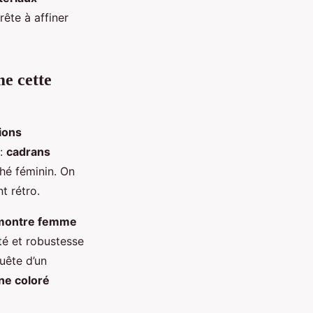
Prête à affiner
me cette
ions
 :
cadrans
hé féminin. On
t rétro.
montre femme
té et robustesse
uête d’un
one coloré