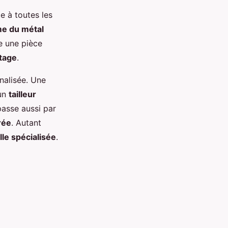
e à toutes les
me du métal
e une pièce
ntage
.
nalisée. Une
 un
tailleur
asse aussi par
rée
. Autant
lle spécialisée
.