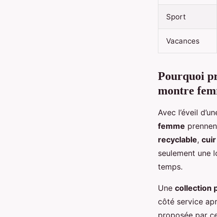
Sport
Vacances
Pourquoi pr
montre fem
Avec l’éveil d’u
femme
prennent
recyclable
,
cuir
seulement une l
temps.
Une
collection
côté service ap
proposée par ce