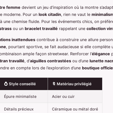
tre femme
devient un jeu d’inspiration où la montre s’adapt
vie moderne. Pour un
look citadin
, rien ne vaut le
minimalis
à une chemise fluide. Pour les événements chics, on préfèr
strass
ou un
bracelet travaillé
rappelant une
collection vi
ations inattendues
contribue à construire une allure person
one
, pourtant sportive, se fait audacieuse si elle complète
mbinaison ample façon streetwear. Renforcer l’
élégance
p
ran travaillé
, d’
aiguilles contrastées
ou d’une
lunette nac
endre en compte lors de l’exploration d’une
boutique officie
💍 Style conseillé
🔖 Matériau privilégié
Épure minimaliste
Acier ou cuir
Détails précieux
Céramique ou métal doré