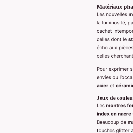
Matériaux pha
Les nouvelles
m
la luminosité, 
cachet intempor
celles dont le
st
écho aux pièce
celles cherchant
Pour exprimer sa
envies ou l’oc
acier
et
cérami
Jeux de couleur
Les
montres f
index en nacre s
Beaucoup de
m
touches glitter 