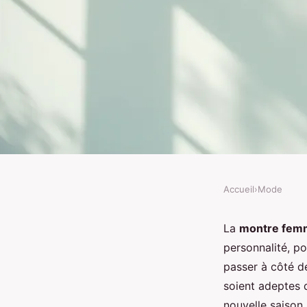
Accueil
›
Mode
MODE
Montre femme : tenda
La
montre fem
personnalité, po
style et guide d'achat
passer à côté 
soient adeptes
nouvelle saison 