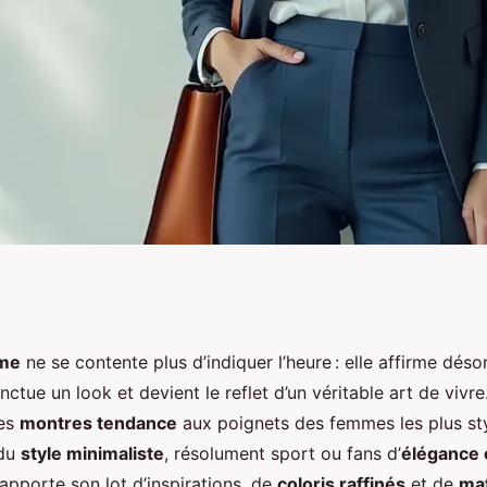
nces, conseils de
me
ne se contente plus d’indiquer l’heure : elle affirme déso
nctue un look et devient le reflet d’un véritable art de vivr
 pour briller au
des
montres tendance
aux poignets des femmes les plus styl
 du
style minimaliste
, résolument sport ou fans d’
élégance 
apporte son lot d’inspirations, de
coloris raffinés
et de
ma