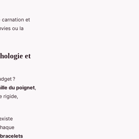
 carnation et
vies ou la
ologie et
aille du poignet
,
e rigide,
 existe
 chaque
bracelets