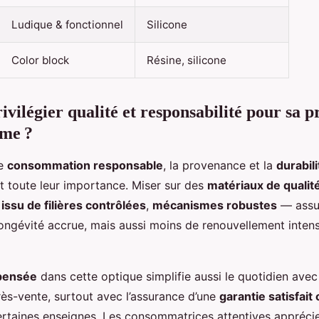
Ludique & fonctionnel
Silicone
Color block
Résine, silicone
ivilégier qualité et responsabilité pour sa 
me ?
ne
consommation responsable
, la provenance et la
durabil
 toute leur importance. Miser sur des
matériaux de qualit
 issu de filières contrôlées
,
mécanismes robustes
— assu
ongévité accrue, mais aussi moins de renouvellement intens
 pensée
dans cette optique simplifie aussi le quotidien ave
rès-vente, surtout avec l’assurance d’une
garantie satisfai
rtaines enseignes. Les consommatrices attentives apprécie