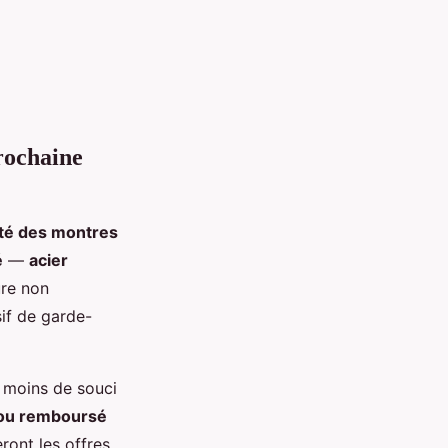
prochaine
ité des montres
é
—
acier
re non
if de garde-
c moins de souci
t ou remboursé
ront les offres