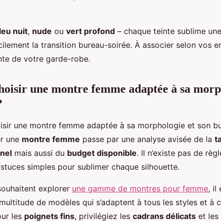
leu nuit
,
nude
ou
vert profond
– chaque teinte sublime une
lement la transition bureau-soirée. À associer selon vos en
te de votre garde-robe.
oisir une montre femme adaptée à sa morph
?
er une
montre femme
passe par une analyse avisée de la
t
nel
mais aussi du
budget disponible
. Il n’existe pas de règl
stuces simples pour sublimer chaque silhouette.
 souhaitent explorer
une gamme de montres pour femme
, il
multitude de modèles qui s’adaptent à tous les styles et à
our les
poignets fins
, privilégiez les
cadrans délicats
et les