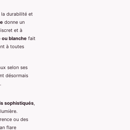
la durabilité et
le
donne un
scret et à
 ou blanche
fait
nt à toutes
aux selon ses
nt désormais
.
is sophistiqués
,
 lumière.
rence ou des
an flare