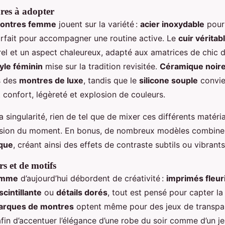
res à adopter
ontres femme
jouent sur la variété :
acier inoxydable
pour 
parfait pour accompagner une routine active. Le
cuir véritab
el et un aspect chaleureux, adapté aux amatrices de chic di
yle féminin
mise sur la tradition revisitée.
Céramique noire
s des
montres de luxe
, tandis que le
silicone souple
convie
 confort, légèreté et explosion de couleurs.
 singularité, rien de tel que de mixer ces différents matéri
casion du moment. En bonus, de nombreux modèles combine
que
, créant ainsi des effets de contraste subtils ou vibrants
s et de motifs
emme
d’aujourd’hui débordent de créativité :
imprimés fleur
cintillante
ou
détails dorés
, tout est pensé pour capter la
arques de montres
optent même pour des jeux de transpa
afin d’accentuer l’élégance d’une robe du soir comme d’un je