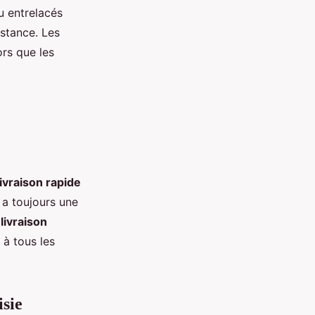
 entrelacés
estance. Les
ors que les
livraison rapide
 y a toujours une
a
livraison
 à tous les
isie