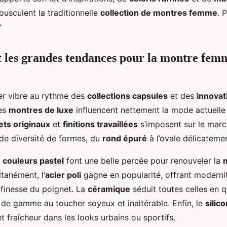
ousculent la traditionnelle
collection de montres femme
. 
?
t les grandes tendances pour la montre fem
ger vibre au rythme des
collections capsules
et des
innovat
Les
montres de luxe
influencent nettement la mode actuelle
ets originaux
et
finitions travaillées
s’imposent sur le marc
de diversité de formes, du
rond épuré
à l’ovale délicatemen
s
couleurs pastel
font une belle percée pour renouveler la
ltanément, l’
acier poli
gagne en popularité, offrant moderni
a finesse du poignet. La
céramique
séduit toutes celles en q
 de gamme au toucher soyeux et inaltérable. Enfin, le
silic
et fraîcheur dans les looks urbains ou sportifs.