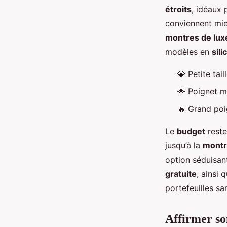
étroits
, idéaux 
conviennent mi
montres de lux
modèles en
sili
💎 Petite tail
🌟 Poignet m
🔥 Grand poi
Le
budget
reste
jusqu’à la
mont
option séduisan
gratuite
, ainsi 
portefeuilles sa
Affirmer so