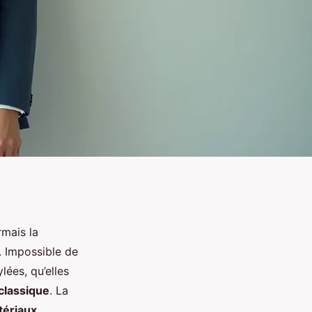
rmais la
e. Impossible de
ées, qu’elles
classique
. La
tériaux