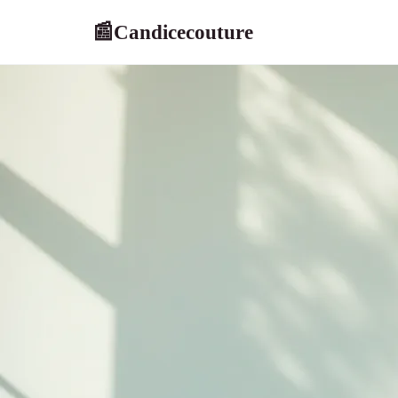
Candicecouture
📰