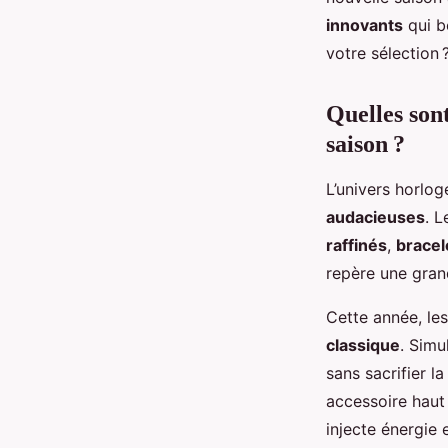
quotidien
innovants
qui b
votre sélection 
Elsa
•
7 février 2026
•
7 min de lecture
Quelles son
saison ?
L’univers horlo
audacieuses
. 
raffinés
,
bracel
repère une gran
Cette année, le
classique
. Simu
sans sacrifier l
accessoire haut
injecte énergie 