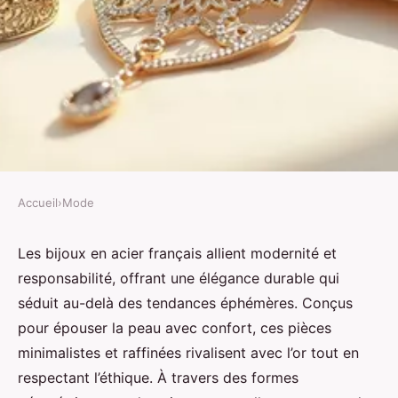
Accueil
›
Mode
MODE
Bijoux acier française tendance :
Les bijoux en acier français allient modernité et
responsabilité, offrant une élégance durable qui
élégance éthique et durable
séduit au-delà des tendances éphémères. Conçus
pour épouser la peau avec confort, ces pièces
Elsa
•
27 octobre 2025
•
6 min de lecture
minimalistes et raffinées rivalisent avec l’or tout en
respectant l’éthique. À travers des formes