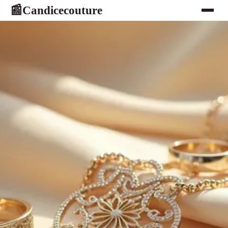
Candicecouture
📰