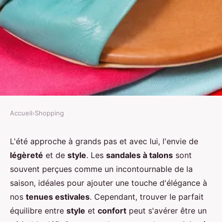
Accueil
›
Shopping
SHOPPING
Comment porter des sandales à
L'été approche à grands pas et avec lui, l'envie de
légèreté
et de
style
. Les
sandales à talons
sont
talons l'été sans compromettre le
souvent perçues comme un incontournable de la
confort ?
saison, idéales pour ajouter une touche d'élégance à
nos
tenues estivales
. Cependant, trouver le parfait
Elsa
•
4 juin 2024
•
7 min de lecture
équilibre entre
style
et
confort
peut s'avérer être un