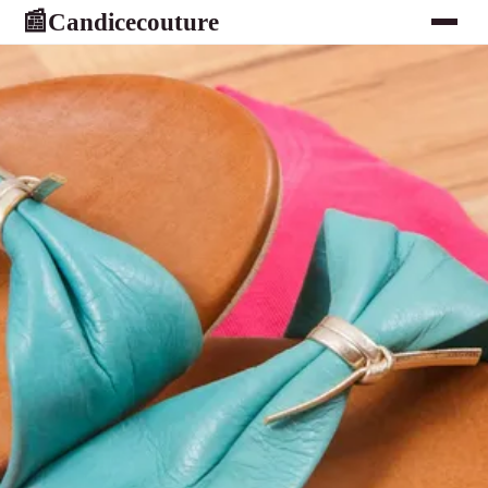
Candicecouture
📰